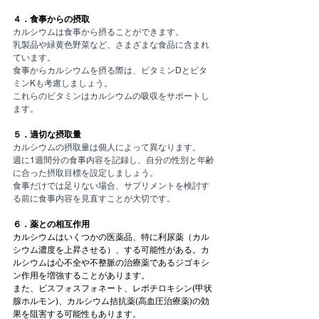
４．食事からの摂取
カルシウムは食事から摂ることができます。
乳製品や緑黄色野菜など、さまざまな食品に含まれ
ています。
食事からカルシウムを摂る際は、ビタミンDとビタ
ミンKも考慮しましょう。
これらのビタミンはカルシウムの吸収をサポートし
ます。
５．適切な摂取量
カルシウムの摂取量は個人によって異なります。
週に1週間分の食事内容を記録し、自分の性別と年齢
に合った摂取目標を設定しましょう。
食事だけでは足りない場合、サプリメントを検討す
る前に食事内容を見直すことが大切です。
６．薬との相互作用
カルシウムはいくつかの医薬品、特に利尿薬（カル
シウム濃度を上昇させる）、する可能性がある。カ
ルシウムは心不全や不整脈の治療薬であるジゴキシ
ン作用を増強することがあります。
また、ビスフォスフォネート、レボチロキシン(甲状
腺ホルモン)、カルシウム拮抗薬(高血圧治療薬)の効
果を阻害する可能性もあります。