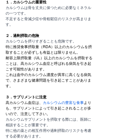
１．カルシウムの重要性
カルシウムは骨を丈夫に保つために必要なミネラル
の一つです。
不足すると骨減少症や骨粗鬆症のリスクが高まりま
す。
２．過剰摂取の危険
カルシウムを摂りすぎることも危険です。
特に推奨食事摂取量（RDA）以上のカルシウムを摂
取することが必ずしも有益とは限りません。
耐容上限摂取量（UL）以上のカルシウムを摂取する
ことは、高カルシウム血症と呼ばれる病気を引き起
こす可能性があります。
これは血中のカルシウム濃度が異常に高くなる病気
で、さまざまな健康問題を引き起こすことがありま
す。
３．サプリメントに注意
高カルシウム血症は、
カルシウムの豊富な食事
より
も、サプリメントによって引き起こされることが多
いので、注意して下さい。
カルシウムサプリメントを摂取する際には、医師に
相談することが重要です。
特に他の薬との相互作用や過剰摂取のリスクを考慮
する必要があります。