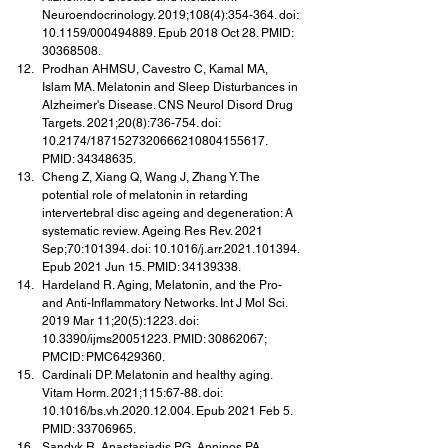
Neuroendocrinology. 2019;108(4):354-364. doi: 
10.1159/000494889. Epub 2018 Oct 28. PMID: 
30368508.
Prodhan AHMSU, Cavestro C, Kamal MA, 
Islam MA. Melatonin and Sleep Disturbances in 
Alzheimer's Disease. CNS Neurol Disord Drug 
Targets. 2021;20(8):736-754. doi: 
10.2174/1871527320666210804155617. 
PMID: 34348635.
Cheng Z, Xiang Q, Wang J, Zhang Y. The 
potential role of melatonin in retarding 
intervertebral disc ageing and degeneration: A 
systematic review. Ageing Res Rev. 2021 
Sep;70:101394. doi: 10.1016/j.arr.2021.101394. 
Epub 2021 Jun 15. PMID: 34139338.
Hardeland R. Aging, Melatonin, and the Pro- 
and Anti-Inflammatory Networks. Int J Mol Sci. 
2019 Mar 11;20(5):1223. doi: 
10.3390/ijms20051223. PMID: 30862067; 
PMCID: PMC6429360.
Cardinali DP. Melatonin and healthy aging. 
Vitam Horm. 2021;115:67-88. doi: 
10.1016/bs.vh.2020.12.004. Epub 2021 Feb 5. 
PMID: 33706965.
Sandyk R, Anastasiadis PG, Anninos PA, 