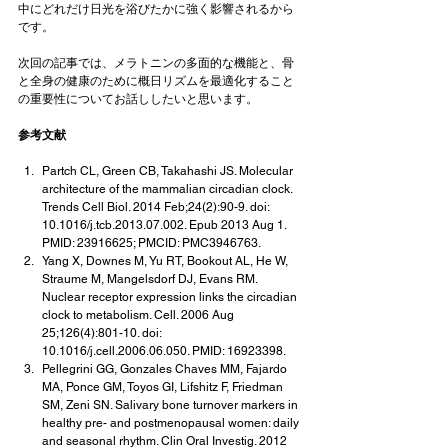
中にどれだけ日光を浴びたかに強く影響されるから
です。
次回の記事では、メラトニンの多面的な機能と、骨
と全身の健康のために概日リズムを最適化すること
の重要性についてお話ししたいと思います。
参考文献
Partch CL, Green CB, Takahashi JS. Molecular 
architecture of the mammalian circadian clock. 
Trends Cell Biol. 2014 Feb;24(2):90-9. doi: 
10.1016/j.tcb.2013.07.002. Epub 2013 Aug 1. 
PMID: 23916625; PMCID: PMC3946763.
Yang X, Downes M, Yu RT, Bookout AL, He W, 
Straume M, Mangelsdorf DJ, Evans RM. 
Nuclear receptor expression links the circadian 
clock to metabolism. Cell. 2006 Aug 
25;126(4):801-10. doi: 
10.1016/j.cell.2006.06.050. PMID: 16923398.
Pellegrini GG, Gonzales Chaves MM, Fajardo 
MA, Ponce GM, Toyos GI, Lifshitz F, Friedman 
SM, Zeni SN. Salivary bone turnover markers in 
healthy pre- and postmenopausal women: daily 
and seasonal rhythm. Clin Oral Investig. 2012 