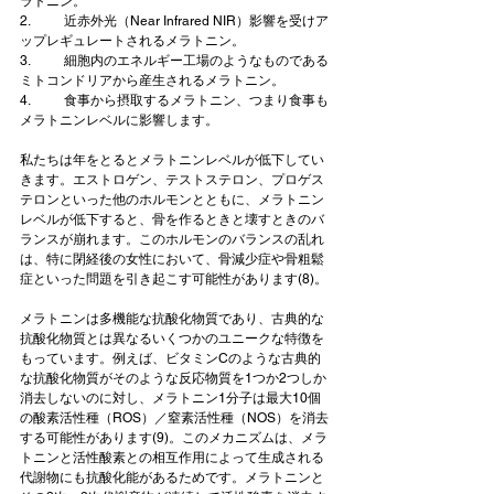
ラトニン。
2.	近赤外光（Near Infrared NIR）影響を受けア
ップレギュレートされるメラトニン。
3.	細胞内のエネルギー工場のようなものである
ミトコンドリアから産生されるメラトニン。
4.	食事から摂取するメラトニン、つまり食事も
メラトニンレベルに影響します。
私たちは年をとるとメラトニンレベルが低下してい
きます。エストロゲン、テストステロン、プロゲス
テロンといった他のホルモンとともに、メラトニン
レベルが低下すると、骨を作るときと壊すときのバ
ランスが崩れます。このホルモンのバランスの乱れ
は、特に閉経後の女性において、骨減少症や骨粗鬆
症といった問題を引き起こす可能性があります(8)。
メラトニンは多機能な抗酸化物質であり、古典的な
抗酸化物質とは異なるいくつかのユニークな特徴を
もっています。例えば、ビタミンCのような古典的
な抗酸化物質がそのような反応物質を1つか2つしか
消去しないのに対し、メラトニン1分子は最大10個
の酸素活性種（ROS）／窒素活性種（NOS）を消去
する可能性があります(9)。このメカニズムは、メラ
トニンと活性酸素との相互作用によって生成される
代謝物にも抗酸化能があるためです。メラトニンと