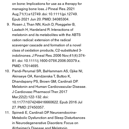
on bone: Implications for use as a therapy for 
managing bone loss. J Pineal Res. 2021 
Aug;71(1):e12749. doi: 10.1111/jpi.12749. 
Epub 2021 Jun 20. PMID: 34085304.
Rosen J, Than NN, Koch D, Poeggeler B, 
Laatsch H, Hardeland R. Interactions of 
melatonin and its metabolites with the ABTS 
cation radical: extension of the radical 
scavenger cascade and formation of a novel 
class of oxidation products, C2-substituted 3-
indolinones. J Pineal Res. 2006 Nov;41(4):374-
81. doi: 10.1111/j.1600-079X.2006.00379.x. 
PMID: 17014695.
Pandi-Perumal SR, BaHammam AS, Ojike NI, 
Akinseye OA, Kendzerska T, Buttoo K, 
Dhandapany PS, Brown GM, Cardinali DP. 
Melatonin and Human Cardiovascular Disease. 
J Cardiovasc Pharmacol Ther. 2017 
Mar;22(2):122-132. doi: 
10.1177/1074248416660622. Epub 2016 Jul 
27. PMID: 27450357.
Spinedi E, Cardinali DP. Neuroendocrine-
Metabolic Dysfunction and Sleep Disturbances 
in Neurodegenerative Disorders: Focus on 
Alzheimer's Disease and Melatonin. 