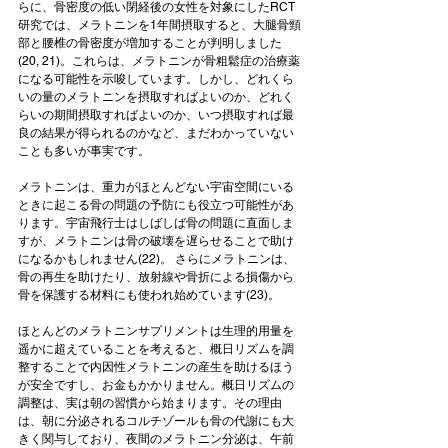
らに、骨密度の低い閉経後の女性を対象にしたRCT
研究では、メラトニンを1年間摂取すると、大腿骨頸
部と腰椎の骨密度が増加することが判明しました
(20, 21)。これらは、メラトニンが骨粗鬆症の治療薬
になる可能性を示唆しています。しかし、どれくら
いの量のメラトニンを摂取すればよいのか、どれく
らいの期間摂取すればよいのか、いつ摂取すれば最
良の結果が得られるのかなど、まだわかっていない
ことも多いが事実です。
メラトニンは、重力がほとんどない宇宙空間にいる
ときに起こる骨の問題の予防にも役立つ可能性があ
ります。宇宙飛行士はしばしば骨の問題に直面しま
すが、メラトニンは骨の破壊を遅らせることで助け
になるかもしれません(22)。 さらにメラトニンは、
骨の再生を助けたり、放射線や骨折による損傷から
骨を保護する材料にも使われ始めています(23)。
ほとんどのメラトニンサプリメントは生理的用量を
遥かに超えていることを考えると、概日リズムを調
整することで内因性メラトニンの産生を助けるほう
が安全ですし、お金もかかりません。概日リズムの
調整は、実は朝の習慣から始まります。その理由
は、朝に分泌されるコルチゾールも骨の代謝にも大
きく関与しており、夜間のメラトニン分泌は、午前