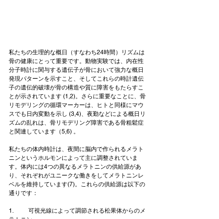
私たちの生理的な概日（すなわち24時間）リズムは
骨の健康にとって重要です。動物実験では、内在性
分子時計に関与する遺伝子が骨において強力な概日
発現パターンを示すこと、そしてこれらの時計遺伝
子の遺伝的破壊が骨の構造や質に障害をもたらすこ
とが示されています (1,2)。さらに重要なことに、骨
リモデリングの循環マーカーは、ヒトと同様にマウ
スでも日内変動を示し (3,4)、夜勤などによる概日リ
ズムの乱れは、骨リモデリング障害である骨粗鬆症
と関連しています（5,6) 。
私たちの体内時計は、夜間に脳内で作られるメラト
ニンというホルモンによって主に調整されていま
す。体内には4つの異なるメラトニンの供給源があ
り、それぞれがユニークな働きをしてメラトニンレ
ベルを維持しています(7)。これらの供給源は以下の
通りです：
1.	可視光線によって調節される松果体からのメ