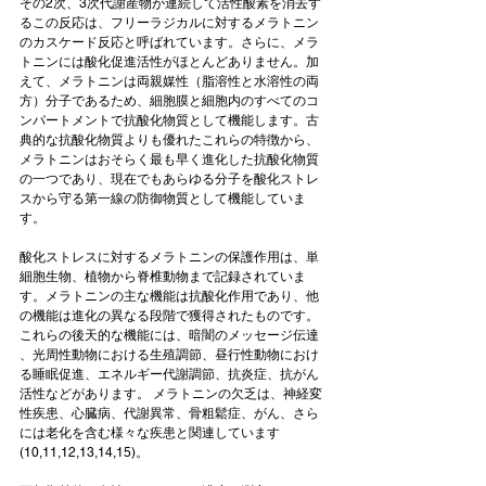
その2次、3次代謝産物が連続して活性酸素を消去す
るこの反応は、フリーラジカルに対するメラトニン
のカスケード反応と呼ばれています。さらに、メラ
トニンには酸化促進活性がほとんどありません。加
えて、メラトニンは両親媒性（脂溶性と水溶性の両
方）分子であるため、細胞膜と細胞内のすべてのコ
ンパートメントで抗酸化物質として機能します。古
典的な抗酸化物質よりも優れたこれらの特徴から、
メラトニンはおそらく最も早く進化した抗酸化物質
の一つであり、現在でもあらゆる分子を酸化ストレ
スから守る第一線の防御物質として機能していま
す。
酸化ストレスに対するメラトニンの保護作用は、単
細胞生物、植物から脊椎動物まで記録されていま
す。メラトニンの主な機能は抗酸化作用であり、他
の機能は進化の異なる段階で獲得されたものです。
これらの後天的な機能には、暗闇のメッセージ伝達 
、光周性動物における生殖調節、昼行性動物におけ
る睡眠促進、エネルギー代謝調節、抗炎症、抗がん
活性などがあります。 メラトニンの欠乏は、神経変
性疾患、心臓病、代謝異常、骨粗鬆症、がん、さら
には老化を含む様々な疾患と関連しています
(10,11,12,13,14,15)。