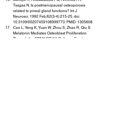
Tsagas N. Is postmenopausal osteoporosis 
related to pineal gland functions? Int J 
Neurosci. 1992 Feb;62(3-4):215-25. doi: 
10.3109/00207459108999773. PMID: 1305608.
Cao L, Yang K, Yuan W, Zhou S, Zhao R, Qiu S. 
Melatonin Mediates Osteoblast Proliferation 
Through the STIM1/ORAI1 Pathway. Front 
Pharmacol. 2022 Mar 22;13:851663. doi: 
10.3389/fphar.2022.851663. PMID: 35392575; 
PMCID: PMC8980543.
Li T, Jiang S, Lu C, Yang W, Yang Z, Hu W, Xin Z, 
Yang Y. Melatonin: Another avenue for treating 
osteoporosis? J Pineal Res. 2019 
Mar;66(2):e12548. doi: 10.1111/jpi.12548. 
Epub 2019 Jan 17. PMID: 30597617.
Guan H, Kong N, Tian R, Cao R, Liu G, Li Y, Wei 
Q, Jiao M, Lei Y, Xing F, Tian P, Wang K, Yang P. 
Melatonin increases bone mass in normal, 
perimenopausal, and postmenopausal 
osteoporotic rats via the promotion of 
osteogenesis. J Transl Med. 2022 Mar 
16;20(1):132. doi: 10.1186/s12967-022-03341-
7. PMID: 35296324; PMCID: PMC8925213.
Maria S, Swanson MH, Enderby LT, D'Amico F, 