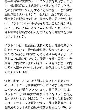
更年期前後の女性のメラトニン濃度を測定すること
で、骨粗鬆症になる危険性のある人を特定したり、
その予防に役立てたりすることができる、と指摘す
る臨床医さえいます(16)。例えば、ある研究では、
骨粗鬆症の閉経後女性は、健康な骨の若い女性に比
べ、メラトニンレベルがかなり低いことが分かりま
した。このことは、メラトニンを測定することが、
骨粗鬆症を診断する新たな方法となる可能性を示唆
しています(17)。
メラトニンは、医薬品と比較すると、骨量の減少を
防ぐだけでなく、骨の健康維持に役立つため、より
安全で代替的な選択肢になる可能性があります。メ
ラトニンは脳だけでなく、腸管・皮膚・口腔内・鼻
腔内・膣内のマイクロバイオームや骨髄など、体内
の多くの部位で作られるため、骨代謝に大きな影響
を与えます(7,18)。
細胞、動物、さらには人間を対象とした研究を含
め、メラトニンが骨粗鬆症の予防に対する有用性の
エビデンスが増えつつあります。専門家の中には、
メラトニンが骨粗鬆症の単独治療になりうると考え
る人さえいます。例えば、ラットを使ったある研究
では、メラトニンは正常なラット及ぼ卵巣摘出によ
る閉経のラットの骨強度を増加させました(19)。さ