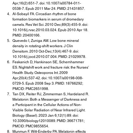
Apr;16(2):651-7. doi: 10.1007/s00784-011-
0538-7. Epub 2011 Mar 24. PMID: 21431857.
Al-Sobayil FA. Circadian rhythm of bone 
formation biomarkers in serum of dromedary 
camels. Res Vet Sci. 2010 Dec;89(3):455-9. doi: 
10.1016/j.rvsc.2010.03.024. Epub 2010 Apr 18. 
PMID: 20400166.
Quevedo I, Zuniga AM. Low bone mineral 
density in rotating-shift workers. J Clin 
Densitom. 2010 Oct-Dec;13(4):467-9. doi: 
10.1016/j.jocd.2010.07.004. PMID: 21029978.
Feskanich D, Hankinson SE, Schernhammer 
ES. Nightshift work and fracture risk: the Nurses' 
Health Study. Osteoporos Int. 2009 
Apr;20(4):537-42. doi: 10.1007/s00198-008-
0729-5. Epub 2008 Sep 3. PMID: 18766292; 
PMCID: PMC2651998.
Tan DX, Reiter RJ, Zimmerman S, Hardeland R. 
Melatonin: Both a Messenger of Darkness and 
a Participant in the Cellular Actions of Non-
Visible Solar Radiation of Near Infrared Light. 
Biology (Basel). 2023 Jan 6;12(1):89. doi: 
10.3390/biology12010089. PMID: 36671781; 
PMCID: PMC9855654.
Munmun F, Witt-Enderby PA. Melatonin effects 