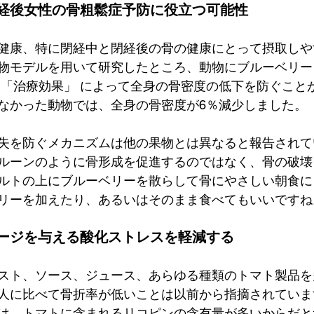
経後女性の骨粗鬆症予防に役立つ可能性
健康、特に閉経中と閉経後の骨の健康にとって摂取しや
物モデルを用いて研究したところ、動物にブルーベリー
 「治療効果」 によって全身の骨密度の低下を防ぐこと
なかった動物では、全身の骨密度が6％減少しました。
失を防ぐメカニズムは他の果物とは異なると報告されて
ルーンのように骨形成を促進するのではなく、骨の破壊
ルトの上にブルーベリーを散らして骨にやさしい朝食に
リーを加えたり、あるいはそのまま食べてもいいですね
ージを与える酸化ストレスを軽減する
スト、ソース、ジュース、あらゆる種類のトマト製品を
人に比べて骨折率が低いことは以前から指摘されていま
は、トマトに含まれるリコピンの含有量が多いからだと