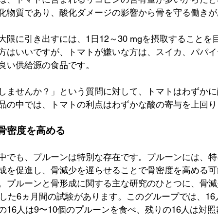
化物質であり、酸化ダメージの影響から骨を守る働きが
限に引き出すには、1日12～30 mgを摂取することを
方はいいですが、トマトが嫌いな方は、スイカ、パパイ
良い供給源の食品です。
しませんか？」という質問に対して、トマトはわずかに
品の中では、トマトの利点はわずかな酸の寄与を上回り
骨密度を高める
中でも、プルーンは特別な存在です。プルーンには、特
成を促進し、骨減少を遅らせることで骨密度を高める可
。プルーンと骨形成に関する主な研究のひとつに、骨減
とした6ヵ月間の試験があります。このグループでは、16
の16人は9〜10個のプルーンを食べ、残りの16人は対