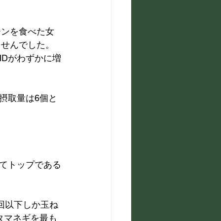
ーンを食べた女
ませんでした。
MDがわずかに増
摂取量は6個と
てトップである
回以下しか玉ね
タマネギを最も