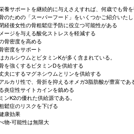
栄養サポートを継続的に与えさえすれば、何歳でも骨を
骨のための「スーパーフード」をいくつかご紹介いたし
閉経後女性の骨粗鬆症予防に役立つ可能性がある
メージを与える酸化ストレスを軽減する
の骨密度を高める
骨密度をサポート
はカルシウムとビタミンKが多く含まれている。
骨を強くするビタミンDを供給する
丈夫にするマグネシウムとリンを供給する
アルカリ性で、骨折を抑えるオメガ3脂肪酸が豊富であ
る炎症性サイトカインを鎮める
ミンK2の優れた供給源である。
粗鬆症のリスクを下げる
健康効果
べ物-可能性は無限大